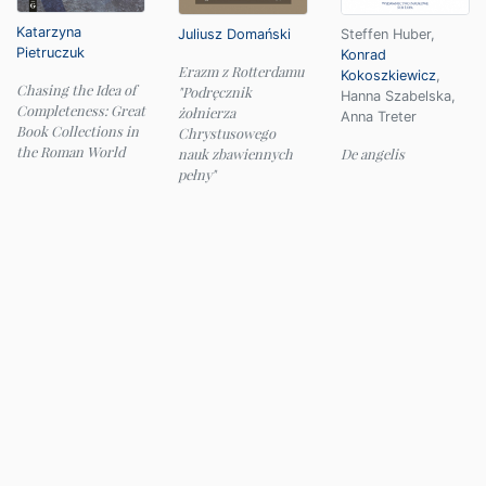
Katarzyna
Juliusz Domański
Steffen Huber
,
Pietruczuk
Konrad
Erazm z Rotterdamu
Kokoszkiewicz
,
Chasing the Idea of
"Podręcznik
Hanna Szabelska
,
Completeness: Great
żołnierza
Anna Treter
Book Collections in
Chrystusowego
the Roman World
nauk zbawiennych
De angelis
pełny"
© 2026 Instytut Filologii Klasycznej UW
e-mail:
ifk@uw.edu.pl