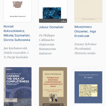
Konrad
Włodzimierz
Juliusz Domański
Kokoszkiewicz
,
Olszaniec
,
Inga
De Philippo
Mikołaj Szymański
,
Grześczak
Callimacho
Dorota Sutkowska
Eneasz Sylwiusz
elegicorum
Jan Kochanowski,
Piccolomini,
Romanorum
Dzieła wszystkie, t.
Historia czeska
imitatore
X: Poezje łacińskie