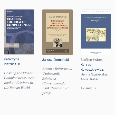
Katarzyna
Juliusz Domański
Steffen Huber
,
Pietruczuk
Konrad
Erazm z Rotterdamu
Kokoszkiewicz
,
Chasing the Idea of
"Podręcznik
Hanna Szabelska
,
Completeness: Great
żołnierza
Anna Treter
Book Collections in
Chrystusowego
the Roman World
nauk zbawiennych
De angelis
pełny"