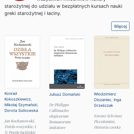
starożytnej do udziału w bezpłatnych kursach nauki
greki starożytnej i łaciny.
Więcej
Konrad
Włodzimierz
Juliusz Domański
Kokoszkiewicz
,
Olszaniec
,
Inga
De Philippo
Mikołaj Szymański
,
Grześczak
Callimacho
Dorota Sutkowska
Eneasz Sylwiusz
elegicorum
Jan Kochanowski,
Piccolomini,
Romanorum
Dzieła wszystkie, t.
Historia czeska
imitatore
X: Poezje łacińskie