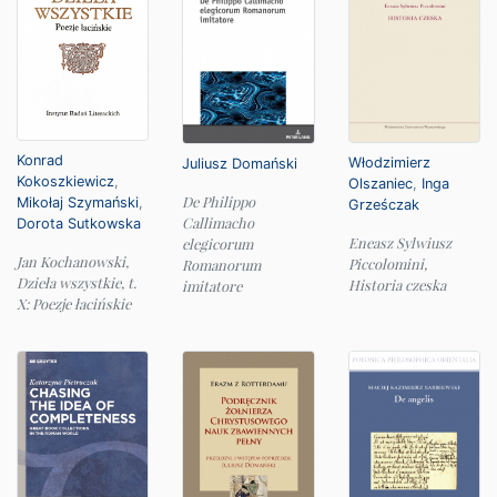
Konrad
Włodzimierz
Juliusz Domański
Kokoszkiewicz
,
Olszaniec
,
Inga
De Philippo
Mikołaj Szymański
,
Grześczak
Callimacho
Dorota Sutkowska
Eneasz Sylwiusz
elegicorum
Jan Kochanowski,
Piccolomini,
Romanorum
Dzieła wszystkie, t.
Historia czeska
imitatore
X: Poezje łacińskie