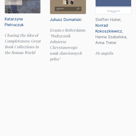
Katarzyna
Juliusz Domański
Steffen Huber
,
Pietruczuk
Konrad
Erazm z Rotterdamu
Kokoszkiewicz
,
Chasing the Idea of
"Podręcznik
Hanna Szabelska
,
Completeness: Great
żołnierza
Anna Treter
Book Collections in
Chrystusowego
the Roman World
nauk zbawiennych
De angelis
pełny"
© 2026 Instytut Filologii Klasycznej UW