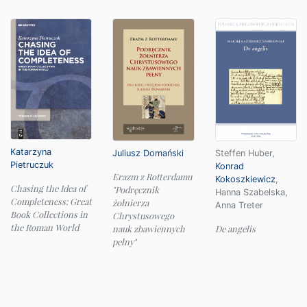
Katarzyna
Juliusz Domański
Steffen Huber
,
Pietruczuk
Konrad
Erazm z Rotterdamu
Kokoszkiewicz
,
Chasing the Idea of
"Podręcznik
Hanna Szabelska
,
Completeness: Great
żołnierza
Anna Treter
Book Collections in
Chrystusowego
the Roman World
nauk zbawiennych
De angelis
pełny"