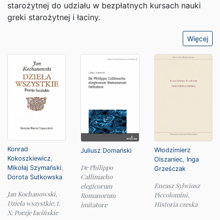
starożytnej do udziału w bezpłatnych kursach nauki
greki starożytnej i łaciny.
Więcej
Konrad
Włodzimierz
Juliusz Domański
Kokoszkiewicz
,
Olszaniec
,
Inga
De Philippo
Mikołaj Szymański
,
Grześczak
Callimacho
Dorota Sutkowska
Eneasz Sylwiusz
elegicorum
Jan Kochanowski,
Piccolomini,
Romanorum
Dzieła wszystkie, t.
Historia czeska
imitatore
X: Poezje łacińskie