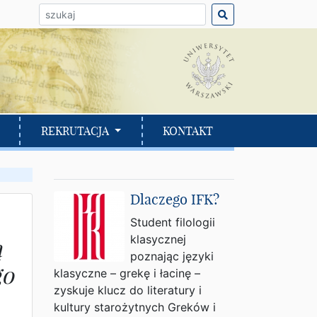
ło do wyszukania:
REKRUTACJA
KONTAKT
Dlaczego IFK?
Student filologii
klasycznej
ą
poznając języki
go
klasyczne – grekę i łacinę –
zyskuje klucz do literatury i
kultury starożytnych Greków i