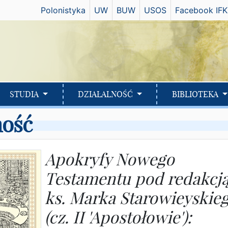
Has
Polonistyka
UW
BUW
USOS
Facebook IFK
STUDIA
DZIAŁALNOŚĆ
BIBLIOTEKA
ność
Apokryfy Nowego
Testamentu pod redakcj
ks. Marka Starowieyskie
(cz. II 'Apostołowie'):