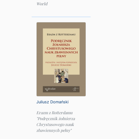
World
Juliusz Domański
Erazm z Rotterdamu
"Podręcznik żołnierza
Chrystusowego nauk
zbawiennych pełny"