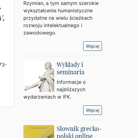
.
Rzymian, a tym samym szerokie
wykształcenie humanistyczne
.
przydatne na wielu ścieżkach
rozwoju intelektualnego i
zawodowego.
Więcej
Wykłady i
73-
seminaria
Informacje o
najbliższych
wydarzeniach w IFK.
Więcej
Słownik grecko-
polski online