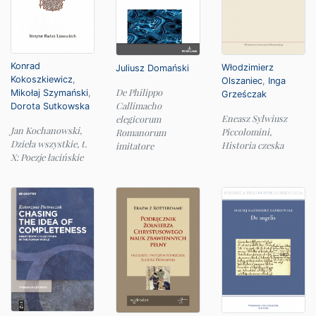
Konrad
Włodzimierz
Juliusz Domański
Kokoszkiewicz
,
Olszaniec
,
Inga
De Philippo
Mikołaj Szymański
,
Grześczak
Callimacho
Dorota Sutkowska
Eneasz Sylwiusz
elegicorum
Jan Kochanowski,
Piccolomini,
Romanorum
Dzieła wszystkie, t.
Historia czeska
imitatore
X: Poezje łacińskie