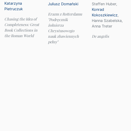
Katarzyna
Juliusz Domański
Steffen Huber
,
Pietruczuk
Konrad
Erazm z Rotterdamu
Kokoszkiewicz
,
Chasing the Idea of
"Podręcznik
Hanna Szabelska
,
Completeness: Great
żołnierza
Anna Treter
Book Collections in
Chrystusowego
the Roman World
nauk zbawiennych
De angelis
pełny"
© 2026 Instytut Filologii Klasycznej UW
e-mail:
ifk@uw.edu.pl
Panel administracyjny