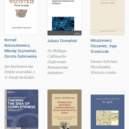
Konrad
Włodzimierz
Juliusz Domański
Kokoszkiewicz
,
Olszaniec
,
Inga
De Philippo
Mikołaj Szymański
,
Grześczak
Callimacho
Dorota Sutkowska
Eneasz Sylwiusz
elegicorum
Jan Kochanowski,
Piccolomini,
Romanorum
Dzieła wszystkie, t.
Historia czeska
imitatore
X: Poezje łacińskie