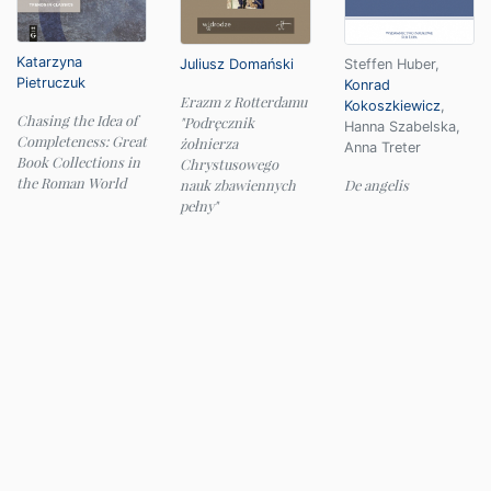
Katarzyna
Juliusz Domański
Steffen Huber
,
Pietruczuk
Konrad
Erazm z Rotterdamu
Kokoszkiewicz
,
Chasing the Idea of
"Podręcznik
Hanna Szabelska
,
Completeness: Great
żołnierza
Anna Treter
Book Collections in
Chrystusowego
the Roman World
nauk zbawiennych
De angelis
pełny"
© 2026 Instytut Filologii Klasycznej UW