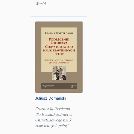
World
Juliusz Domański
Erazm z Rotterdamu
"Podręcznik żołnierza
Chrystusowego nauk
zbawiennych pełny"